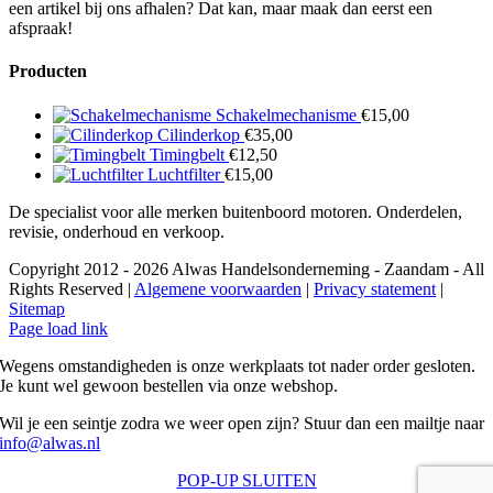
een artikel bij ons afhalen? Dat kan, maar maak dan eerst een
afspraak!
Producten
Schakelmechanisme
€
15,00
Cilinderkop
€
35,00
Timingbelt
€
12,50
Luchtfilter
€
15,00
De specialist voor alle merken buitenboord motoren. Onderdelen,
revisie, onderhoud en verkoop.
Copyright 2012 - 2026 Alwas Handelsonderneming - Zaandam - All
Rights Reserved |
Algemene voorwaarden
|
Privacy statement
|
Sitemap
Page load link
Wegens omstandigheden is onze werkplaats tot nader order gesloten.
Je kunt wel gewoon bestellen via onze webshop.
Wil je een seintje zodra we weer open zijn? Stuur dan een mailtje naar
info@alwas.nl
POP-UP SLUITEN