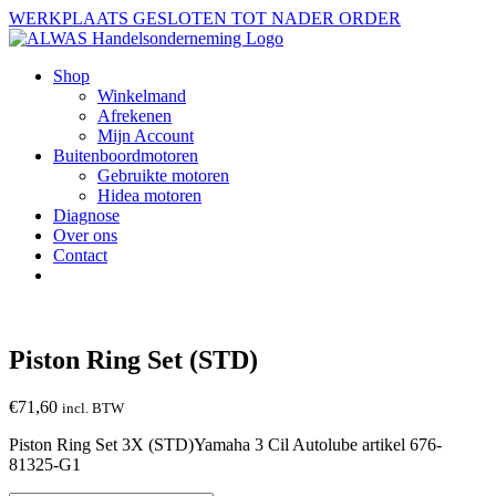
Ga
WERKPLAATS GESLOTEN TOT NADER ORDER
naar
inhoud
Shop
Winkelmand
Afrekenen
Mijn Account
Buitenboordmotoren
Gebruikte motoren
Hidea motoren
Diagnose
Over ons
Contact
Piston Ring Set (STD)
€
71,60
incl. BTW
Piston Ring Set 3X (STD)Yamaha 3 Cil Autolube artikel 676-
81325-G1