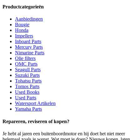
Productcategorieën
Aanbiedingen
Bougie
Honda
Impellers
Inboard Parts
Mercury Parts
Nimarine Parts
Olie filters
OMC Parts
Seagull Parts
Suzuki Parts
Tohatsu Parts
Tomos Parts
Used Books
Used Parts
Watersport Artikelen
Yamaha Parts
Repareren, reviseren of kopen?
Je hebt al jaren een buitenboordmotor en hij doet het niet meer
helemaal zoals je wenst. Wat moet je doen? Nieuwe kopen, laten