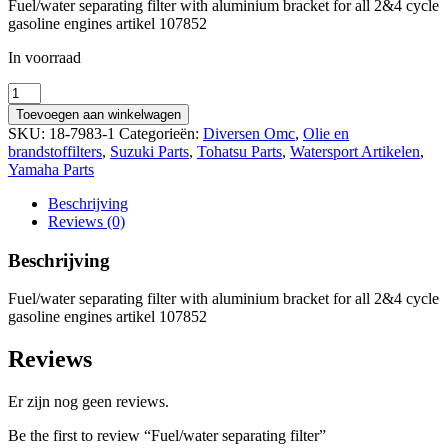
Fuel/water separating filter with aluminium bracket for all 2&4 cycle
gasoline engines artikel 107852
In voorraad
Fuel/water
separating
Toevoegen aan winkelwagen
filter
SKU:
18-7983-1
Categorieën:
Diversen Omc
,
Olie en
quantity
brandstoffilters
,
Suzuki Parts
,
Tohatsu Parts
,
Watersport Artikelen
,
Yamaha Parts
Beschrijving
Reviews (0)
Beschrijving
Fuel/water separating filter with aluminium bracket for all 2&4 cycle
gasoline engines artikel 107852
Reviews
Er zijn nog geen reviews.
Be the first to review “Fuel/water separating filter”