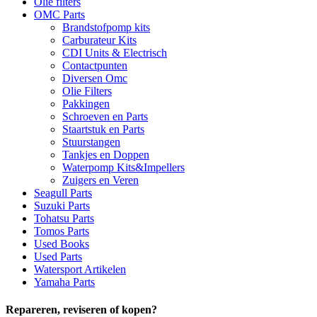
Olie filters
OMC Parts
Brandstofpomp kits
Carburateur Kits
CDI Units & Electrisch
Contactpunten
Diversen Omc
Olie Filters
Pakkingen
Schroeven en Parts
Staartstuk en Parts
Stuurstangen
Tankjes en Doppen
Waterpomp Kits&Impellers
Zuigers en Veren
Seagull Parts
Suzuki Parts
Tohatsu Parts
Tomos Parts
Used Books
Used Parts
Watersport Artikelen
Yamaha Parts
Repareren, reviseren of kopen?