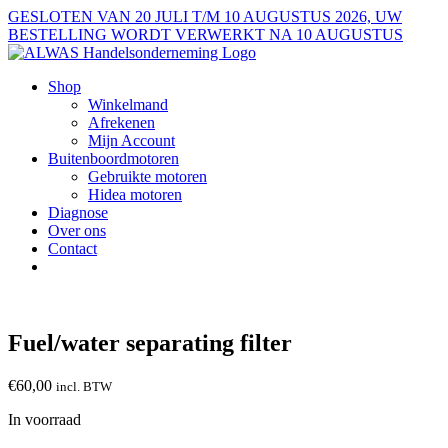
Ga
GESLOTEN VAN 20 JULI T/M 10 AUGUSTUS 2026, UW
naar
BESTELLING WORDT VERWERKT NA 10 AUGUSTUS
inhoud
Shop
Winkelmand
Afrekenen
Mijn Account
Buitenboordmotoren
Gebruikte motoren
Hidea motoren
Diagnose
Over ons
Contact
Fuel/water separating filter
€
60,00
incl. BTW
In voorraad