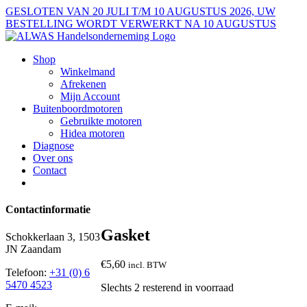
Ga
GESLOTEN VAN 20 JULI T/M 10 AUGUSTUS 2026, UW
naar
BESTELLING WORDT VERWERKT NA 10 AUGUSTUS
inhoud
Shop
Winkelmand
Afrekenen
Mijn Account
Buitenboordmotoren
Gebruikte motoren
Hidea motoren
Diagnose
Over ons
Contact
Contactinformatie
Gasket
Schokkerlaan 3, 1503
JN Zaandam
€
5,60
incl. BTW
Telefoon:
+31 (0) 6
5470 4523
Slechts 2 resterend in voorraad