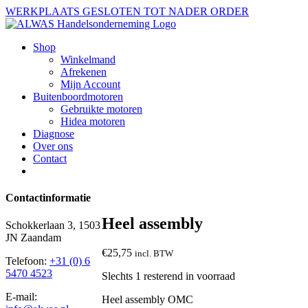
Ga
WERKPLAATS GESLOTEN TOT NADER ORDER
naar
inhoud
Shop
Winkelmand
Afrekenen
Mijn Account
Buitenboordmotoren
Gebruikte motoren
Hidea motoren
Diagnose
Over ons
Contact
Contactinformatie
Heel assembly
Schokkerlaan 3, 1503
JN Zaandam
€
25,75
incl. BTW
Telefoon:
+31 (0) 6
5470 4523
Slechts 1 resterend in voorraad
E-mail:
Heel assembly OMC