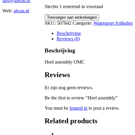
info@alwas.nl
Slechts 1 resterend in voorraad
Web:
alwas.nl
Heel
Toevoegen aan winkelwagen
assembly
SKU:
507842
Categorie:
Watersport Artikelen
quantity
Beschrijving
Reviews (0)
Beschrijving
Heel assembly OMC
Reviews
Er zijn nog geen reviews.
Be the first to review “Heel assembly”
You must be
logged in
to post a review.
Related products