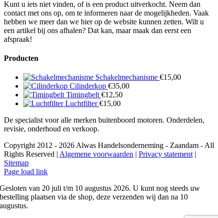
Kunt u iets niet vinden, of is een product uitverkocht. Neem dan
contact met ons op, om te informeren naar de mogelijkheden. Vaak
hebben we meer dan we hier op de website kunnen zetten. Wilt u
een artikel bij ons afhalen? Dat kan, maar maak dan eerst een
afspraak!
Producten
Schakelmechanisme
€
15,00
Cilinderkop
€
35,00
Timingbelt
€
12,50
Luchtfilter
€
15,00
De specialist voor alle merken buitenboord motoren. Onderdelen,
revisie, onderhoud en verkoop.
Copyright 2012 - 2026 Alwas Handelsonderneming - Zaandam - All
Rights Reserved |
Algemene voorwaarden
|
Privacy statement
|
Sitemap
Page load link
Gesloten van 20 juli t/m 10 augustus 2026. U kunt nog steeds uw
bestelling plaatsen via de shop, deze verzenden wij dan na 10
augustus.