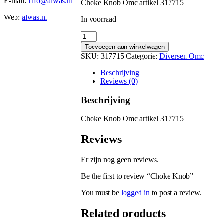
E-mail:
info@alwas.nl
Choke Knob Omc artikel 317715
Web:
alwas.nl
In voorraad
Choke
Knob
Toevoegen aan winkelwagen
quantity
SKU:
317715
Categorie:
Diversen Omc
Beschrijving
Reviews (0)
Beschrijving
Choke Knob Omc artikel 317715
Reviews
Er zijn nog geen reviews.
Be the first to review “Choke Knob”
You must be
logged in
to post a review.
Related products