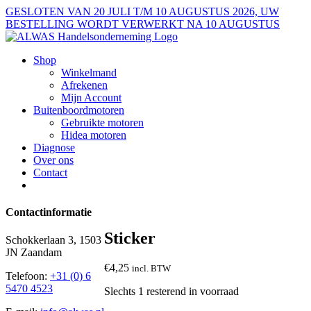
Ga
GESLOTEN VAN 20 JULI T/M 10 AUGUSTUS 2026, UW
naar
BESTELLING WORDT VERWERKT NA 10 AUGUSTUS
inhoud
Shop
Winkelmand
Afrekenen
Mijn Account
Buitenboordmotoren
Gebruikte motoren
Hidea motoren
Diagnose
Over ons
Contact
Contactinformatie
Sticker
Schokkerlaan 3, 1503
JN Zaandam
€
4,25
incl. BTW
Telefoon:
+31 (0) 6
5470 4523
Slechts 1 resterend in voorraad