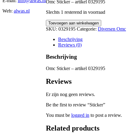
E-mail:
info@alwas.nl
Omc Sticker – artikel 0329195
Web:
alwas.nl
Slechts 1 resterend in voorraad
Sticker
Toevoegen aan winkelwagen
quantity
SKU:
0329195
Categorie:
Diversen Omc
Beschrijving
Reviews (0)
Beschrijving
Omc Sticker – artikel 0329195
Reviews
Er zijn nog geen reviews.
Be the first to review “Sticker”
You must be
logged in
to post a review.
Related products