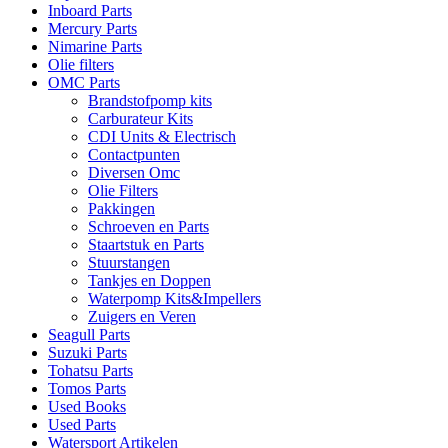
Inboard Parts
Mercury Parts
Nimarine Parts
Olie filters
OMC Parts
Brandstofpomp kits
Carburateur Kits
CDI Units & Electrisch
Contactpunten
Diversen Omc
Olie Filters
Pakkingen
Schroeven en Parts
Staartstuk en Parts
Stuurstangen
Tankjes en Doppen
Waterpomp Kits&Impellers
Zuigers en Veren
Seagull Parts
Suzuki Parts
Tohatsu Parts
Tomos Parts
Used Books
Used Parts
Watersport Artikelen