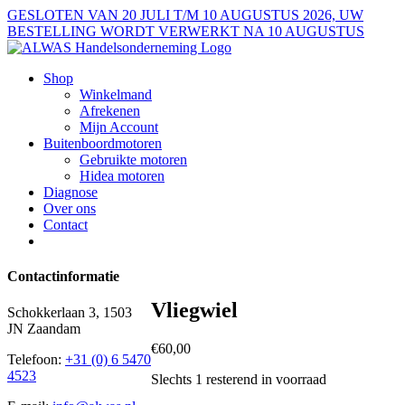
Ga
GESLOTEN VAN 20 JULI T/M 10 AUGUSTUS 2026, UW
naar
BESTELLING WORDT VERWERKT NA 10 AUGUSTUS
inhoud
Shop
Winkelmand
Afrekenen
Mijn Account
Buitenboordmotoren
Gebruikte motoren
Hidea motoren
Diagnose
Over ons
Contact
Contactinformatie
Vliegwiel
Schokkerlaan 3, 1503
JN Zaandam
€
60,00
Telefoon:
+31 (0) 6 5470
4523
Slechts 1 resterend in voorraad