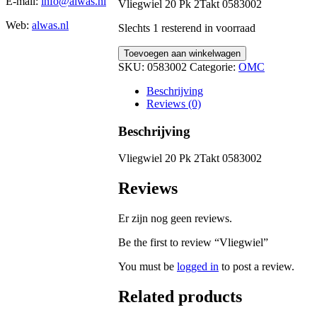
E-mail:
info@alwas.nl
Vliegwiel 20 Pk 2Takt 0583002
Web:
alwas.nl
Slechts 1 resterend in voorraad
Vliegwiel
Toevoegen aan winkelwagen
quantity
SKU:
0583002
Categorie:
OMC
Beschrijving
Reviews (0)
Beschrijving
Vliegwiel 20 Pk 2Takt 0583002
Reviews
Er zijn nog geen reviews.
Be the first to review “Vliegwiel”
You must be
logged in
to post a review.
Related products