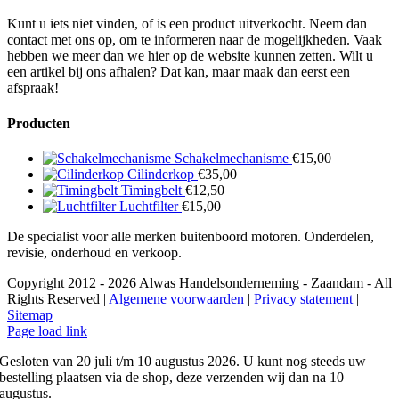
Kunt u iets niet vinden, of is een product uitverkocht. Neem dan
contact met ons op, om te informeren naar de mogelijkheden. Vaak
hebben we meer dan we hier op de website kunnen zetten. Wilt u
een artikel bij ons afhalen? Dat kan, maar maak dan eerst een
afspraak!
Producten
Schakelmechanisme
€
15,00
Cilinderkop
€
35,00
Timingbelt
€
12,50
Luchtfilter
€
15,00
De specialist voor alle merken buitenboord motoren. Onderdelen,
revisie, onderhoud en verkoop.
Copyright 2012 - 2026 Alwas Handelsonderneming - Zaandam - All
Rights Reserved |
Algemene voorwaarden
|
Privacy statement
|
Sitemap
Page load link
Gesloten van 20 juli t/m 10 augustus 2026. U kunt nog steeds uw
bestelling plaatsen via de shop, deze verzenden wij dan na 10
augustus.