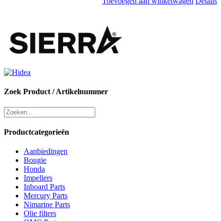
Toevoegen aan winkelwagen
Details
Zoek Product / Artikelnummer
Productcategorieën
Aanbiedingen
Bougie
Honda
Impellers
Inboard Parts
Mercury Parts
Nimarine Parts
Olie filters