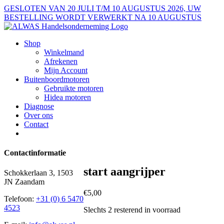
Ga
GESLOTEN VAN 20 JULI T/M 10 AUGUSTUS 2026, UW
naar
BESTELLING WORDT VERWERKT NA 10 AUGUSTUS
inhoud
Shop
Winkelmand
Afrekenen
Mijn Account
Buitenboordmotoren
Gebruikte motoren
Hidea motoren
Diagnose
Over ons
Contact
Contactinformatie
start aangrijper
Schokkerlaan 3, 1503
JN Zaandam
€
5,00
Telefoon:
+31 (0) 6 5470
4523
Slechts 2 resterend in voorraad