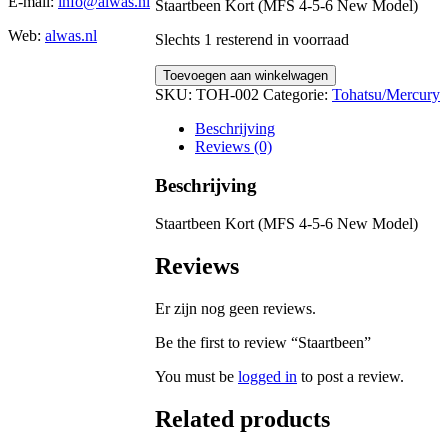
E-mail:
info@alwas.nl
Staartbeen Kort (MFS 4-5-6 New Model)
Web:
alwas.nl
Slechts 1 resterend in voorraad
Staartbeen
Toevoegen aan winkelwagen
quantity
SKU:
TOH-002
Categorie:
Tohatsu/Mercury
Beschrijving
Reviews (0)
Beschrijving
Staartbeen Kort (MFS 4-5-6 New Model)
Reviews
Er zijn nog geen reviews.
Be the first to review “Staartbeen”
You must be
logged in
to post a review.
Related products