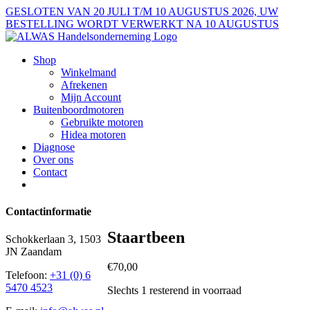
Ga
GESLOTEN VAN 20 JULI T/M 10 AUGUSTUS 2026, UW
naar
BESTELLING WORDT VERWERKT NA 10 AUGUSTUS
inhoud
Shop
Winkelmand
Afrekenen
Mijn Account
Buitenboordmotoren
Gebruikte motoren
Hidea motoren
Diagnose
Over ons
Contact
Contactinformatie
Staartbeen
Schokkerlaan 3, 1503
JN Zaandam
€
70,00
Telefoon:
+31 (0) 6
5470 4523
Slechts 1 resterend in voorraad