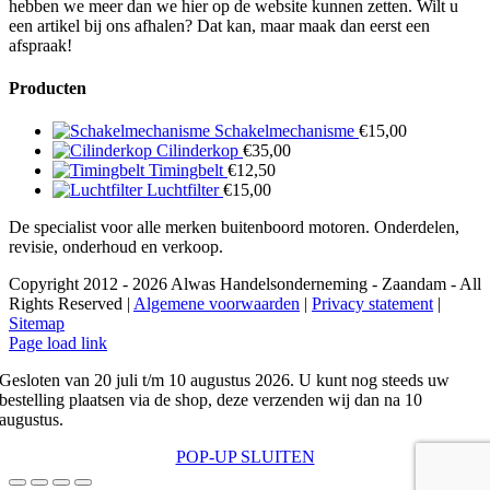
hebben we meer dan we hier op de website kunnen zetten. Wilt u
een artikel bij ons afhalen? Dat kan, maar maak dan eerst een
afspraak!
Producten
Schakelmechanisme
€
15,00
Cilinderkop
€
35,00
Timingbelt
€
12,50
Luchtfilter
€
15,00
De specialist voor alle merken buitenboord motoren. Onderdelen,
revisie, onderhoud en verkoop.
Copyright 2012 - 2026 Alwas Handelsonderneming - Zaandam - All
Rights Reserved |
Algemene voorwaarden
|
Privacy statement
|
Sitemap
Page load link
Gesloten van 20 juli t/m 10 augustus 2026. U kunt nog steeds uw
bestelling plaatsen via de shop, deze verzenden wij dan na 10
augustus.
POP-UP SLUITEN