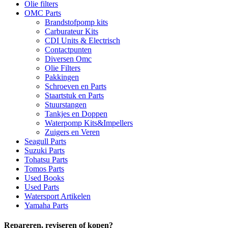
Olie filters
OMC Parts
Brandstofpomp kits
Carburateur Kits
CDI Units & Electrisch
Contactpunten
Diversen Omc
Olie Filters
Pakkingen
Schroeven en Parts
Staartstuk en Parts
Stuurstangen
Tankjes en Doppen
Waterpomp Kits&Impellers
Zuigers en Veren
Seagull Parts
Suzuki Parts
Tohatsu Parts
Tomos Parts
Used Books
Used Parts
Watersport Artikelen
Yamaha Parts
Repareren, reviseren of kopen?