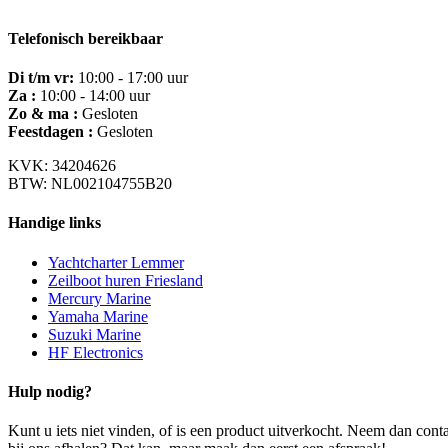
Telefonisch bereikbaar
Di t/m vr:
10:00 - 17:00 uur
Za :
10:00 - 14:00 uur
Zo & ma :
Gesloten
Feestdagen :
Gesloten
KVK: 34204626
BTW: NL002104755B20
Handige links
Yachtcharter Lemmer
Zeilboot huren Friesland
Mercury Marine
Yamaha Marine
Suzuki Marine
HF Electronics
Hulp nodig?
Kunt u iets niet vinden, of is een product uitverkocht. Neem dan con