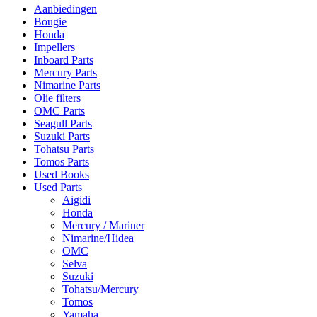
Aanbiedingen
Bougie
Honda
Impellers
Inboard Parts
Mercury Parts
Nimarine Parts
Olie filters
OMC Parts
Seagull Parts
Suzuki Parts
Tohatsu Parts
Tomos Parts
Used Books
Used Parts
Aigidi
Honda
Mercury / Mariner
Nimarine/Hidea
OMC
Selva
Suzuki
Tohatsu/Mercury
Tomos
Yamaha