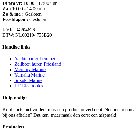
Di t/m vr:
10:00 - 17:00 uur
Za :
10:00 - 14:00 uur
Zo & ma :
Gesloten
Feestdagen :
Gesloten
KVK: 34204626
BTW: NL002104755B20
Handige links
Yachtcharter Lemmer
Zeilboot huren Friesland
Mercury Marine
Yamaha Marine
Suzuki Marine
HF Electronics
Hulp nodig?
Kunt u iets niet vinden, of is een product uitverkocht. Neem dan con
bij ons afhalen? Dat kan, maar maak dan eerst een afspraak!
Producten