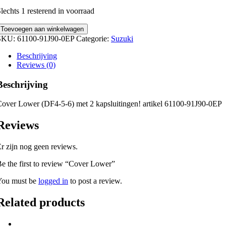
lechts 1 resterend in voorraad
over
Toevoegen aan winkelwagen
Lower
SKU:
61100-91J90-0EP
Categorie:
Suzuki
uantity
Beschrijving
Reviews (0)
Beschrijving
over Lower (DF4-5-6) met 2 kapsluitingen! artikel 61100-91J90-0EP
Reviews
r zijn nog geen reviews.
e the first to review “Cover Lower”
You must be
logged in
to post a review.
Related products