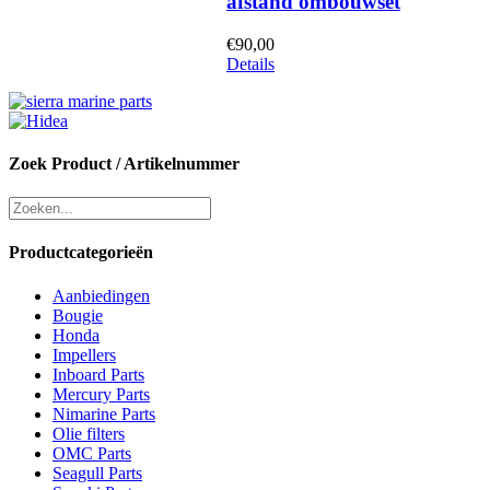
afstand ombouwset
€
90,00
Details
Zoek Product / Artikelnummer
Productcategorieën
Aanbiedingen
Bougie
Honda
Impellers
Inboard Parts
Mercury Parts
Nimarine Parts
Olie filters
OMC Parts
Seagull Parts