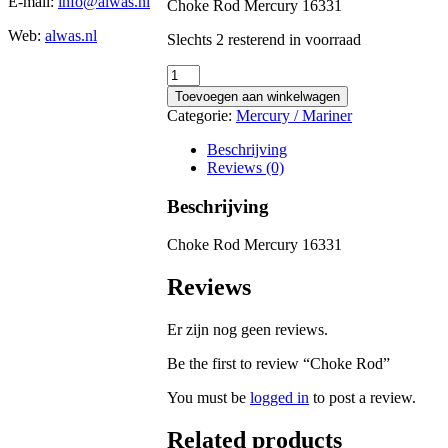
E-mail:
info@alwas.nl
Choke Rod Mercury 16331
Web:
alwas.nl
Slechts 2 resterend in voorraad
Choke
Rod
Toevoegen aan winkelwagen
quantity
Categorie:
Mercury / Mariner
Beschrijving
Reviews (0)
Beschrijving
Choke Rod Mercury 16331
Reviews
Er zijn nog geen reviews.
Be the first to review “Choke Rod”
You must be
logged in
to post a review.
Related products