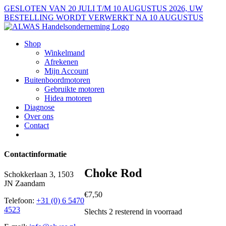
Ga
GESLOTEN VAN 20 JULI T/M 10 AUGUSTUS 2026, UW
naar
BESTELLING WORDT VERWERKT NA 10 AUGUSTUS
inhoud
Shop
Winkelmand
Afrekenen
Mijn Account
Buitenboordmotoren
Gebruikte motoren
Hidea motoren
Diagnose
Over ons
Contact
Contactinformatie
Choke Rod
Schokkerlaan 3, 1503
JN Zaandam
€
7,50
Telefoon:
+31 (0) 6 5470
4523
Slechts 2 resterend in voorraad