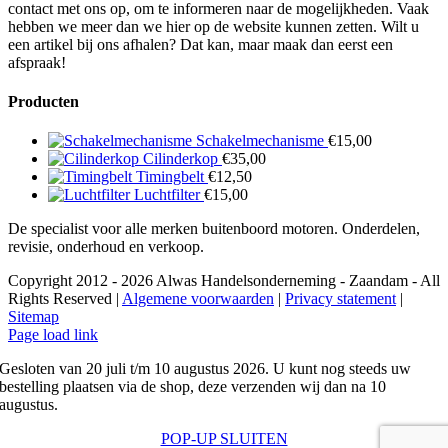
contact met ons op, om te informeren naar de mogelijkheden. Vaak
hebben we meer dan we hier op de website kunnen zetten. Wilt u
een artikel bij ons afhalen? Dat kan, maar maak dan eerst een
afspraak!
Producten
Schakelmechanisme
€
15,00
Cilinderkop
€
35,00
Timingbelt
€
12,50
Luchtfilter
€
15,00
De specialist voor alle merken buitenboord motoren. Onderdelen,
revisie, onderhoud en verkoop.
Copyright 2012 - 2026 Alwas Handelsonderneming - Zaandam - All
Rights Reserved |
Algemene voorwaarden
|
Privacy statement
|
Sitemap
Page load link
Gesloten van 20 juli t/m 10 augustus 2026. U kunt nog steeds uw
bestelling plaatsen via de shop, deze verzenden wij dan na 10
augustus.
POP-UP SLUITEN