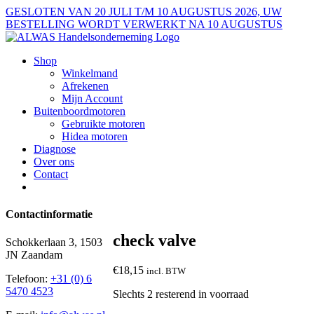
Ga
GESLOTEN VAN 20 JULI T/M 10 AUGUSTUS 2026, UW
naar
BESTELLING WORDT VERWERKT NA 10 AUGUSTUS
inhoud
Shop
Winkelmand
Afrekenen
Mijn Account
Buitenboordmotoren
Gebruikte motoren
Hidea motoren
Diagnose
Over ons
Contact
Contactinformatie
check valve
Schokkerlaan 3, 1503
JN Zaandam
€
18,15
incl. BTW
Telefoon:
+31 (0) 6
5470 4523
Slechts 2 resterend in voorraad