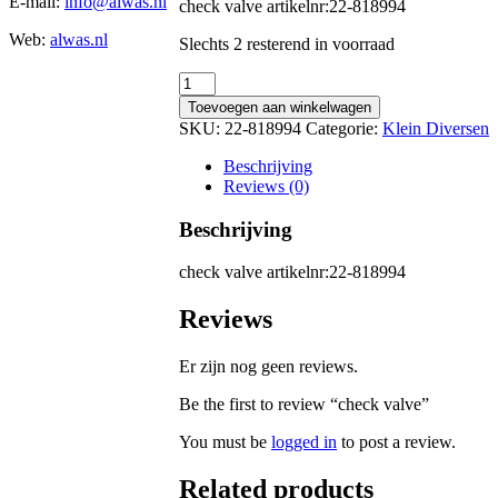
E-mail:
info@alwas.nl
check valve artikelnr:22-818994
Web:
alwas.nl
Slechts 2 resterend in voorraad
check
valve
Toevoegen aan winkelwagen
quantity
SKU:
22-818994
Categorie:
Klein Diversen
Beschrijving
Reviews (0)
Beschrijving
check valve artikelnr:22-818994
Reviews
Er zijn nog geen reviews.
Be the first to review “check valve”
You must be
logged in
to post a review.
Related products