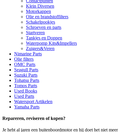
Contactpunten
Klein Diversen
Motorkappen
Olie en brandstoffilters
Schakelpookjes
Schroeven en parts
Startveren
Tankjes en Doppen
Waterpomp Kits&Impellers
Zuigers&Veren
Nimarine Parts
Olie filters
OMC Parts
Seagull Parts
Suzuki Parts
Tohatsu Parts
Tomos Parts
Used Books
Used Parts
Watersport Artikelen
Yamaha Parts
Repareren, reviseren of kopen?
Je hebt al jaren een buitenboordmotor en hij doet het niet meer