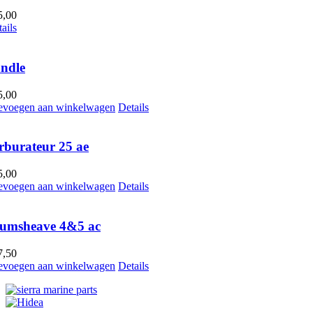
5,00
ails
ndle
5,00
evoegen aan winkelwagen
Details
rburateur 25 ae
5,00
evoegen aan winkelwagen
Details
umsheave 4&5 ac
7,50
evoegen aan winkelwagen
Details