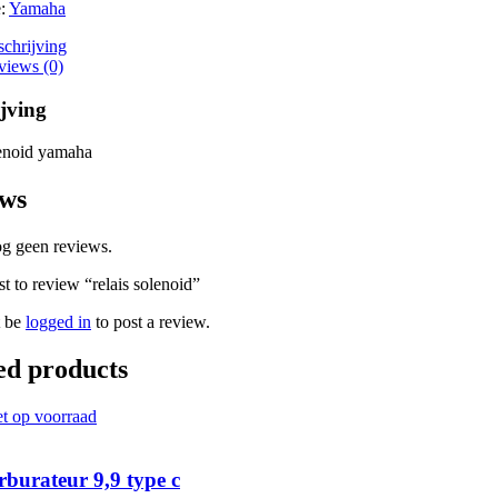
e:
Yamaha
chrijving
views (0)
jving
lenoid yamaha
ws
og geen reviews.
st to review “relais solenoid”
t be
logged in
to post a review.
ed products
et op voorraad
rburateur 9,9 type c