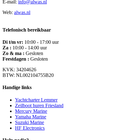
E-mail:
info@alwas.nl
Web:
alwas.nl
Telefonisch bereikbaar
Di t/m vr:
10:00 - 17:00 uur
Za :
10:00 - 14:00 uur
Zo & ma :
Gesloten
Feestdagen :
Gesloten
KVK: 34204626
BTW: NL002104755B20
Handige links
Yachtcharter Lemmer
Zeilboot huren Friesland
Mercury Marine
Yamaha Marine
Suzuki Marine
HF Electronics