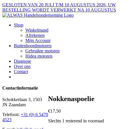
Ga
GESLOTEN VAN 20 JULI T/M 10 AUGUSTUS 2026, UW
naar
BESTELLING WORDT VERWERKT NA 10 AUGUSTUS
inhoud
Shop
Winkelmand
Afrekenen
Mijn Account
Buitenboordmotoren
Gebruikte motoren
Hidea motoren
Diagnose
Over ons
Contact
Contactinformatie
Nokkenaspoelie
Schokkerlaan 3, 1503
JN Zaandam
€
17,50
Telefoon:
+31 (0) 6 5470
4523
Slechts 1 resterend in voorraad