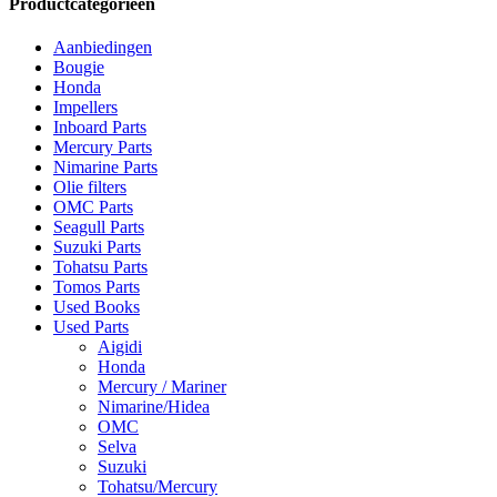
Productcategorieën
Aanbiedingen
Bougie
Honda
Impellers
Inboard Parts
Mercury Parts
Nimarine Parts
Olie filters
OMC Parts
Seagull Parts
Suzuki Parts
Tohatsu Parts
Tomos Parts
Used Books
Used Parts
Aigidi
Honda
Mercury / Mariner
Nimarine/Hidea
OMC
Selva
Suzuki
Tohatsu/Mercury