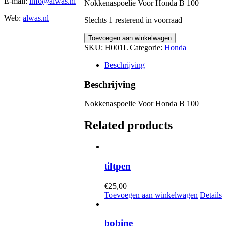
E-mail:
info@alwas.nl
Nokkenaspoelie Voor Honda B 100
Web:
alwas.nl
Slechts 1 resterend in voorraad
Nokkenaspoelie
Toevoegen aan winkelwagen
quantity
SKU:
H001L
Categorie:
Honda
Beschrijving
Beschrijving
Nokkenaspoelie Voor Honda B 100
Related products
tiltpen
€
25,00
Toevoegen aan winkelwagen
Details
bobine