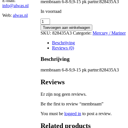
E-mail:
membraam 6-8-9,9-15 pk partnr:828435A3
info@alwas.nl
In voorraad
Web:
alwas.nl
membraam
quantity
Toevoegen aan winkelwagen
SKU:
828435A3
Categorie:
Mercury / Mariner
Beschrijving
Reviews (0)
Beschrijving
membraam 6-8-9,9-15 pk partnr:828435A3
Reviews
Er zijn nog geen reviews.
Be the first to review “membraam”
You must be
logged in
to post a review.
Related products