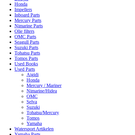
Honda
Impellers
Inboard Parts
Mercury Parts
Nimarine Parts
Olie filters
OMC Parts
Seagull Parts
Suzuki Parts
Tohatsu Parts
Tomos Parts
Used Books
Used Parts
Aigidi
Honda
Mercury / Mariner
Nimarine/Hidea
OMC
Selva
Suzuki
Tohatsu/Mercury
Tomos
Yamaha
Watersport Artikelen
Yamaha Parts