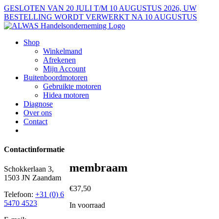
Ga
GESLOTEN VAN 20 JULI T/M 10 AUGUSTUS 2026, UW
naar
BESTELLING WORDT VERWERKT NA 10 AUGUSTUS
inhoud
Shop
Winkelmand
Afrekenen
Mijn Account
Buitenboordmotoren
Gebruikte motoren
Hidea motoren
Diagnose
Over ons
Contact
Contactinformatie
membraam
Schokkerlaan 3,
1503 JN Zaandam
€
37,50
Telefoon:
+31 (0) 6
5470 4523
In voorraad