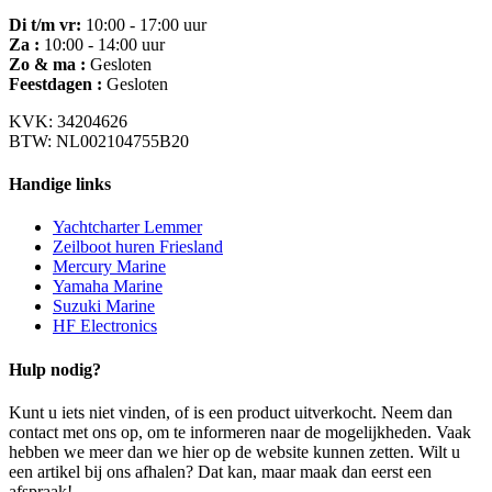
Di t/m vr:
10:00 - 17:00 uur
Za :
10:00 - 14:00 uur
Zo & ma :
Gesloten
Feestdagen :
Gesloten
KVK: 34204626
BTW: NL002104755B20
Handige links
Yachtcharter Lemmer
Zeilboot huren Friesland
Mercury Marine
Yamaha Marine
Suzuki Marine
HF Electronics
Hulp nodig?
Kunt u iets niet vinden, of is een product uitverkocht. Neem dan
contact met ons op, om te informeren naar de mogelijkheden. Vaak
hebben we meer dan we hier op de website kunnen zetten. Wilt u
een artikel bij ons afhalen? Dat kan, maar maak dan eerst een
afspraak!