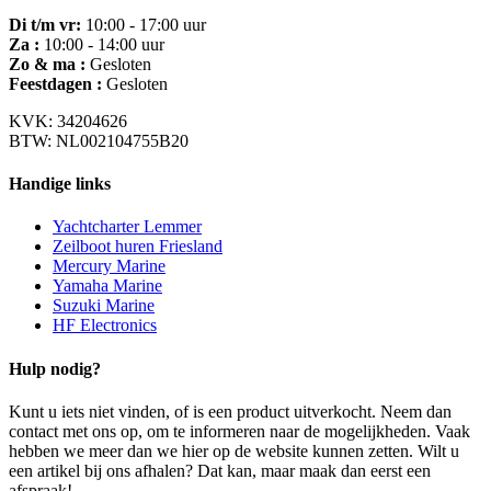
Di t/m vr:
10:00 - 17:00 uur
Za :
10:00 - 14:00 uur
Zo & ma :
Gesloten
Feestdagen :
Gesloten
KVK: 34204626
BTW: NL002104755B20
Handige links
Yachtcharter Lemmer
Zeilboot huren Friesland
Mercury Marine
Yamaha Marine
Suzuki Marine
HF Electronics
Hulp nodig?
Kunt u iets niet vinden, of is een product uitverkocht. Neem dan
contact met ons op, om te informeren naar de mogelijkheden. Vaak
hebben we meer dan we hier op de website kunnen zetten. Wilt u
een artikel bij ons afhalen? Dat kan, maar maak dan eerst een
afspraak!