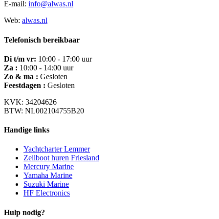
E-mail:
info@alwas.nl
Web:
alwas.nl
Telefonisch bereikbaar
Di t/m vr:
10:00 - 17:00 uur
Za :
10:00 - 14:00 uur
Zo & ma :
Gesloten
Feestdagen :
Gesloten
KVK: 34204626
BTW: NL002104755B20
Handige links
Yachtcharter Lemmer
Zeilboot huren Friesland
Mercury Marine
Yamaha Marine
Suzuki Marine
HF Electronics
Hulp nodig?