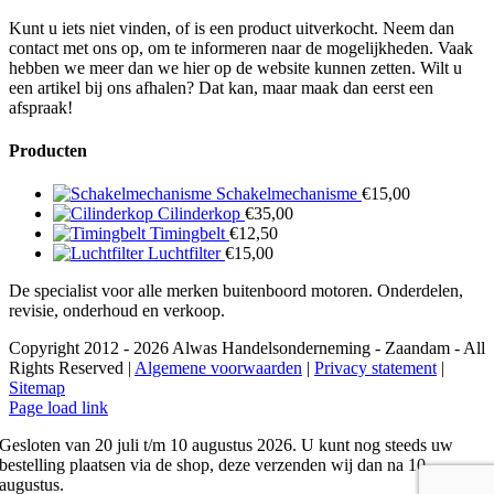
Kunt u iets niet vinden, of is een product uitverkocht. Neem dan
contact met ons op, om te informeren naar de mogelijkheden. Vaak
hebben we meer dan we hier op de website kunnen zetten. Wilt u
een artikel bij ons afhalen? Dat kan, maar maak dan eerst een
afspraak!
Producten
Schakelmechanisme
€
15,00
Cilinderkop
€
35,00
Timingbelt
€
12,50
Luchtfilter
€
15,00
De specialist voor alle merken buitenboord motoren. Onderdelen,
revisie, onderhoud en verkoop.
Copyright 2012 - 2026 Alwas Handelsonderneming - Zaandam - All
Rights Reserved |
Algemene voorwaarden
|
Privacy statement
|
Sitemap
Page load link
Gesloten van 20 juli t/m 10 augustus 2026. U kunt nog steeds uw
bestelling plaatsen via de shop, deze verzenden wij dan na 10
augustus.