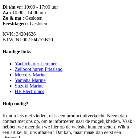
Di t/m vr:
10:00 - 17:00 uur
Za :
10:00 - 14:00 uur
Zo & ma :
Gesloten
Feestdagen :
Gesloten
KVK: 34204626
BTW: NL002104755B20
Handige links
Yachtcharter Lemmer
Zeilboot huren Friesland
Mercury Marine
Yamaha Marine
Suzuki Marine
HF Electronics
Hulp nodig?
Kunt u iets niet vinden, of is een product uitverkocht. Neem dan
contact met ons op, om te informeren naar de mogelijkheden. Vaak
hebben we meer dan we hier op de website kunnen zetten. Wilt u
een artikel bij ons afhalen? Dat kan, maar maak dan eerst een
afspraak!