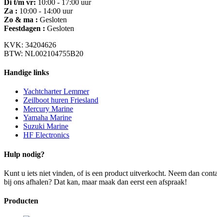
Di t/m vr:
10:00 - 17:00 uur
Za :
10:00 - 14:00 uur
Zo & ma :
Gesloten
Feestdagen :
Gesloten
KVK: 34204626
BTW: NL002104755B20
Handige links
Yachtcharter Lemmer
Zeilboot huren Friesland
Mercury Marine
Yamaha Marine
Suzuki Marine
HF Electronics
Hulp nodig?
Kunt u iets niet vinden, of is een product uitverkocht. Neem dan con
bij ons afhalen? Dat kan, maar maak dan eerst een afspraak!
Producten