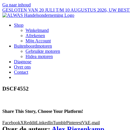
Ga naar inhoud
GESLOTEN VAN 20 JULI T/M 10 AUGUSTUS 2026, UW B
Shop
Winkelmand
Afrekenen
Mijn Account
Buitenboordmotoren
Gebruikte motoren
Hidea motoren
Diagnose
Over ons
Contact
DSCF4552
Share This Story, Choose Your Platform!
Facebook
X
Reddit
LinkedIn
Tumblr
Pinterest
Vk
E-mail
Over de auteur:
Alex Riezenkamp