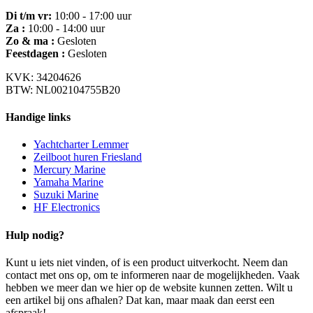
Di t/m vr:
10:00 - 17:00 uur
Za :
10:00 - 14:00 uur
Zo & ma :
Gesloten
Feestdagen :
Gesloten
KVK: 34204626
BTW: NL002104755B20
Handige links
Yachtcharter Lemmer
Zeilboot huren Friesland
Mercury Marine
Yamaha Marine
Suzuki Marine
HF Electronics
Hulp nodig?
Kunt u iets niet vinden, of is een product uitverkocht. Neem dan
contact met ons op, om te informeren naar de mogelijkheden. Vaak
hebben we meer dan we hier op de website kunnen zetten. Wilt u
een artikel bij ons afhalen? Dat kan, maar maak dan eerst een
afspraak!