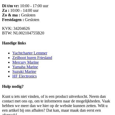
Di t/m vr:
10:00 - 17:00 uur
Za :
10:00 - 14:00 uur
Zo & ma :
Gesloten
Feestdagen :
Gesloten
KVK: 34204626
BTW: NL002104755B20
Handige links
Yachtcharter Lemmer
Zeilboot huren Friesland
Mercury Marine
Yamaha Marine
Suzuki Marine
HF Electronics
Hulp nodig?
Kunt u iets niet vinden, of is een product uitverkocht. Neem dan
contact met ons op, om te informeren naar de mogelijkheden. Vaak
hebben we meer dan we hier op de website kunnen zetten. Wilt u
een artikel bij ons afhalen? Dat kan, maar maak dan eerst een
afspraak!