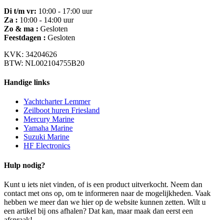
Di t/m vr:
10:00 - 17:00 uur
Za :
10:00 - 14:00 uur
Zo & ma :
Gesloten
Feestdagen :
Gesloten
KVK: 34204626
BTW: NL002104755B20
Handige links
Yachtcharter Lemmer
Zeilboot huren Friesland
Mercury Marine
Yamaha Marine
Suzuki Marine
HF Electronics
Hulp nodig?
Kunt u iets niet vinden, of is een product uitverkocht. Neem dan
contact met ons op, om te informeren naar de mogelijkheden. Vaak
hebben we meer dan we hier op de website kunnen zetten. Wilt u
een artikel bij ons afhalen? Dat kan, maar maak dan eerst een
afspraak!