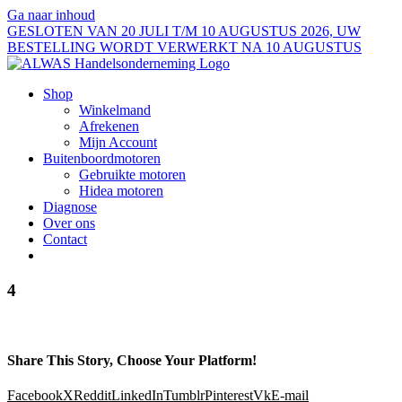
Ga naar inhoud
GESLOTEN VAN 20 JULI T/M 10 AUGUSTUS 2026, UW
BESTELLING WORDT VERWERKT NA 10 AUGUSTUS
Shop
Winkelmand
Afrekenen
Mijn Account
Buitenboordmotoren
Gebruikte motoren
Hidea motoren
Diagnose
Over ons
Contact
4
Share This Story, Choose Your Platform!
Facebook
X
Reddit
LinkedIn
Tumblr
Pinterest
Vk
E-mail