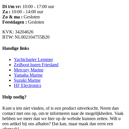
Di t/m vr:
10:00 - 17:00 uur
Za :
10:00 - 14:00 uur
Zo & ma :
Gesloten
Feestdagen :
Gesloten
KVK: 34204626
BTW: NL002104755B20
Handige links
Yachtcharter Lemmer
Zeilboot huren Friesland
Mercury Marine
Yamaha Marine
Suzuki Marine
HF Electronics
Hulp nodig?
Kunt u iets niet vinden, of is een product uitverkocht. Neem dan
contact met ons op, om te informeren naar de mogelijkheden. Vaak
hebben we meer dan we hier op de website kunnen zetten. Wilt u
een artikel bij ons afhalen? Dat kan, maar maak dan eerst een
afspraak!