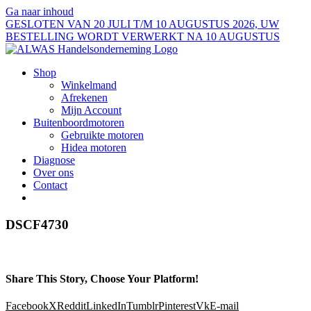
Ga naar inhoud
GESLOTEN VAN 20 JULI T/M 10 AUGUSTUS 2026, UW
BESTELLING WORDT VERWERKT NA 10 AUGUSTUS
Shop
Winkelmand
Afrekenen
Mijn Account
Buitenboordmotoren
Gebruikte motoren
Hidea motoren
Diagnose
Over ons
Contact
DSCF4730
Share This Story, Choose Your Platform!
Facebook
X
Reddit
LinkedIn
Tumblr
Pinterest
Vk
E-mail