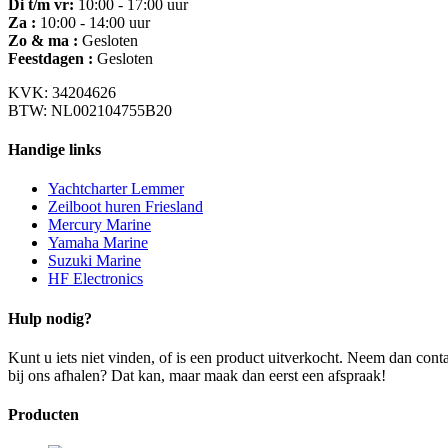
Di t/m vr:
10:00 - 17:00 uur
Za :
10:00 - 14:00 uur
Zo & ma :
Gesloten
Feestdagen :
Gesloten
KVK: 34204626
BTW: NL002104755B20
Handige links
Yachtcharter Lemmer
Zeilboot huren Friesland
Mercury Marine
Yamaha Marine
Suzuki Marine
HF Electronics
Hulp nodig?
Kunt u iets niet vinden, of is een product uitverkocht. Neem dan con
bij ons afhalen? Dat kan, maar maak dan eerst een afspraak!
Producten