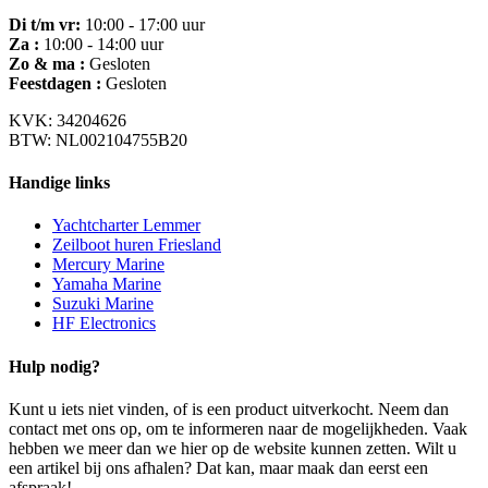
Di t/m vr:
10:00 - 17:00 uur
Za :
10:00 - 14:00 uur
Zo & ma :
Gesloten
Feestdagen :
Gesloten
KVK: 34204626
BTW: NL002104755B20
Handige links
Yachtcharter Lemmer
Zeilboot huren Friesland
Mercury Marine
Yamaha Marine
Suzuki Marine
HF Electronics
Hulp nodig?
Kunt u iets niet vinden, of is een product uitverkocht. Neem dan
contact met ons op, om te informeren naar de mogelijkheden. Vaak
hebben we meer dan we hier op de website kunnen zetten. Wilt u
een artikel bij ons afhalen? Dat kan, maar maak dan eerst een
afspraak!