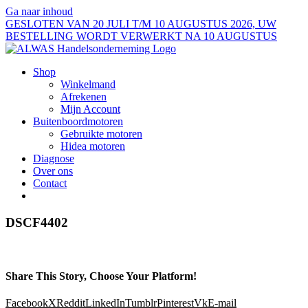
Ga naar inhoud
GESLOTEN VAN 20 JULI T/M 10 AUGUSTUS 2026, UW
BESTELLING WORDT VERWERKT NA 10 AUGUSTUS
Shop
Winkelmand
Afrekenen
Mijn Account
Buitenboordmotoren
Gebruikte motoren
Hidea motoren
Diagnose
Over ons
Contact
DSCF4402
Share This Story, Choose Your Platform!
Facebook
X
Reddit
LinkedIn
Tumblr
Pinterest
Vk
E-mail