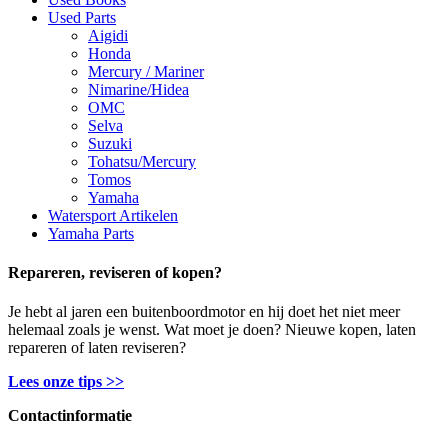
Used Parts
Aigidi
Honda
Mercury / Mariner
Nimarine/Hidea
OMC
Selva
Suzuki
Tohatsu/Mercury
Tomos
Yamaha
Watersport Artikelen
Yamaha Parts
Repareren, reviseren of kopen?
Je hebt al jaren een buitenboordmotor en hij doet het niet meer
helemaal zoals je wenst. Wat moet je doen? Nieuwe kopen, laten
repareren of laten reviseren?
Lees onze tips >>
Contactinformatie