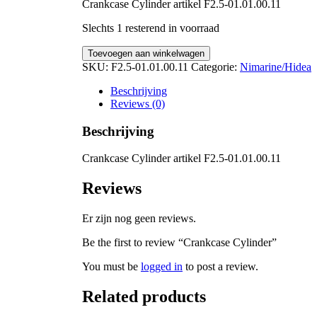
Crankcase Cylinder artikel F2.5-01.01.00.11
Slechts 1 resterend in voorraad
Crankcase
Toevoegen aan winkelwagen
Cylinder
SKU:
F2.5-01.01.00.11
Categorie:
Nimarine/Hidea
quantity
Beschrijving
Reviews (0)
Beschrijving
Crankcase Cylinder artikel F2.5-01.01.00.11
Reviews
Er zijn nog geen reviews.
Be the first to review “Crankcase Cylinder”
You must be
logged in
to post a review.
Related products