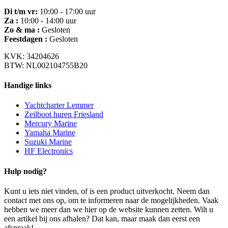
Di t/m vr:
10:00 - 17:00 uur
Za :
10:00 - 14:00 uur
Zo & ma :
Gesloten
Feestdagen :
Gesloten
KVK: 34204626
BTW: NL002104755B20
Handige links
Yachtcharter Lemmer
Zeilboot huren Friesland
Mercury Marine
Yamaha Marine
Suzuki Marine
HF Electronics
Hulp nodig?
Kunt u iets niet vinden, of is een product uitverkocht. Neem dan
contact met ons op, om te informeren naar de mogelijkheden. Vaak
hebben we meer dan we hier op de website kunnen zetten. Wilt u
een artikel bij ons afhalen? Dat kan, maar maak dan eerst een
afspraak!