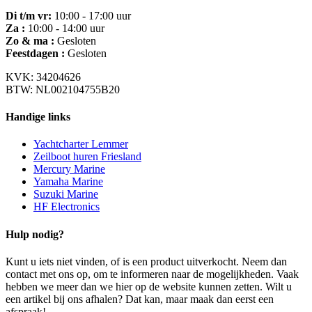
Di t/m vr:
10:00 - 17:00 uur
Za :
10:00 - 14:00 uur
Zo & ma :
Gesloten
Feestdagen :
Gesloten
KVK: 34204626
BTW: NL002104755B20
Handige links
Yachtcharter Lemmer
Zeilboot huren Friesland
Mercury Marine
Yamaha Marine
Suzuki Marine
HF Electronics
Hulp nodig?
Kunt u iets niet vinden, of is een product uitverkocht. Neem dan
contact met ons op, om te informeren naar de mogelijkheden. Vaak
hebben we meer dan we hier op de website kunnen zetten. Wilt u
een artikel bij ons afhalen? Dat kan, maar maak dan eerst een
afspraak!