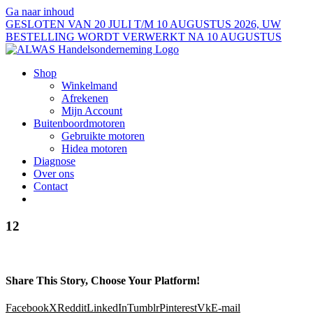
Ga naar inhoud
GESLOTEN VAN 20 JULI T/M 10 AUGUSTUS 2026, UW
BESTELLING WORDT VERWERKT NA 10 AUGUSTUS
Shop
Winkelmand
Afrekenen
Mijn Account
Buitenboordmotoren
Gebruikte motoren
Hidea motoren
Diagnose
Over ons
Contact
12
Share This Story, Choose Your Platform!
Facebook
X
Reddit
LinkedIn
Tumblr
Pinterest
Vk
E-mail