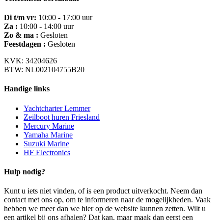
Di t/m vr:
10:00 - 17:00 uur
Za :
10:00 - 14:00 uur
Zo & ma :
Gesloten
Feestdagen :
Gesloten
KVK: 34204626
BTW: NL002104755B20
Handige links
Yachtcharter Lemmer
Zeilboot huren Friesland
Mercury Marine
Yamaha Marine
Suzuki Marine
HF Electronics
Hulp nodig?
Kunt u iets niet vinden, of is een product uitverkocht. Neem dan
contact met ons op, om te informeren naar de mogelijkheden. Vaak
hebben we meer dan we hier op de website kunnen zetten. Wilt u
een artikel bij ons afhalen? Dat kan, maar maak dan eerst een