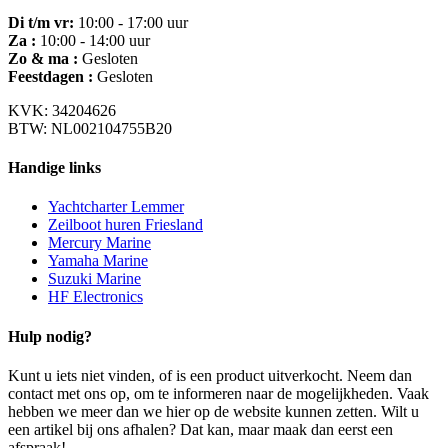
Di t/m vr:
10:00 - 17:00 uur
Za :
10:00 - 14:00 uur
Zo & ma :
Gesloten
Feestdagen :
Gesloten
KVK: 34204626
BTW: NL002104755B20
Handige links
Yachtcharter Lemmer
Zeilboot huren Friesland
Mercury Marine
Yamaha Marine
Suzuki Marine
HF Electronics
Hulp nodig?
Kunt u iets niet vinden, of is een product uitverkocht. Neem dan
contact met ons op, om te informeren naar de mogelijkheden. Vaak
hebben we meer dan we hier op de website kunnen zetten. Wilt u
een artikel bij ons afhalen? Dat kan, maar maak dan eerst een
afspraak!