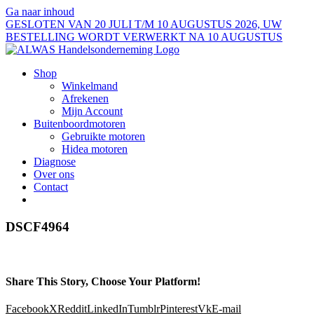
Ga naar inhoud
GESLOTEN VAN 20 JULI T/M 10 AUGUSTUS 2026, UW
BESTELLING WORDT VERWERKT NA 10 AUGUSTUS
Shop
Winkelmand
Afrekenen
Mijn Account
Buitenboordmotoren
Gebruikte motoren
Hidea motoren
Diagnose
Over ons
Contact
DSCF4964
Share This Story, Choose Your Platform!
Facebook
X
Reddit
LinkedIn
Tumblr
Pinterest
Vk
E-mail