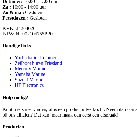
Di t/m vr:
10:00 - 17:00 uur
Za :
10:00 - 14:00 uur
Zo & ma :
Gesloten
Feestdagen :
Gesloten
KVK: 34204626
BTW: NL002104755B20
Handige links
Yachtcharter Lemmer
Zeilboot huren Friesland
Mercury Marine
Yamaha Marine
Suzuki Marine
HF Electronics
Hulp nodig?
Kunt u iets niet vinden, of is een product uitverkocht. Neem dan con
bij ons afhalen? Dat kan, maar maak dan eerst een afspraak!
Producten