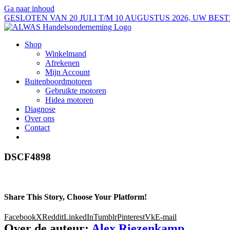
Ga naar inhoud
GESLOTEN VAN 20 JULI T/M 10 AUGUSTUS 2026, UW B
Shop
Winkelmand
Afrekenen
Mijn Account
Buitenboordmotoren
Gebruikte motoren
Hidea motoren
Diagnose
Over ons
Contact
DSCF4898
Share This Story, Choose Your Platform!
Facebook
X
Reddit
LinkedIn
Tumblr
Pinterest
Vk
E-mail
Over de auteur:
Alex Riezenkamp