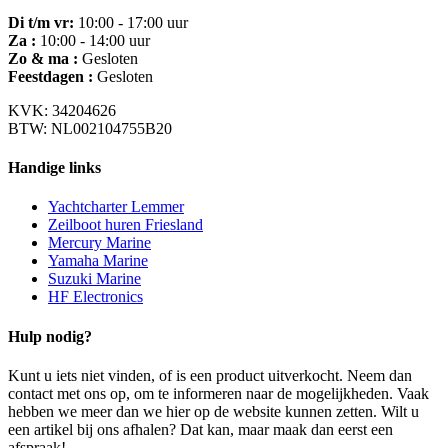
Di t/m vr:
10:00 - 17:00 uur
Za :
10:00 - 14:00 uur
Zo & ma :
Gesloten
Feestdagen :
Gesloten
KVK: 34204626
BTW: NL002104755B20
Handige links
Yachtcharter Lemmer
Zeilboot huren Friesland
Mercury Marine
Yamaha Marine
Suzuki Marine
HF Electronics
Hulp nodig?
Kunt u iets niet vinden, of is een product uitverkocht. Neem dan
contact met ons op, om te informeren naar de mogelijkheden. Vaak
hebben we meer dan we hier op de website kunnen zetten. Wilt u
een artikel bij ons afhalen? Dat kan, maar maak dan eerst een
afspraak!