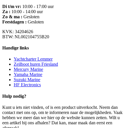
Di t/m vr:
10:00 - 17:00 uur
Za :
10:00 - 14:00 uur
Zo & ma :
Gesloten
Feestdagen :
Gesloten
KVK: 34204626
BTW: NL002104755B20
Handige links
Yachtcharter Lemmer
Zeilboot huren Friesland
Mercury Marine
Yamaha Marine
Suzuki Marine
HF Electronics
Hulp nodig?
Kunt u iets niet vinden, of is een product uitverkocht. Neem dan
contact met ons op, om te informeren naar de mogelijkheden. Vaak
hebben we meer dan we hier op de website kunnen zetten. Wilt u
een artikel bij ons afhalen? Dat kan, maar maak dan eerst een
afspraak!