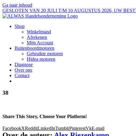
Ga naar inhoud
GESLOTEN VAN 20 JULI T/M 10 AUGUSTUS 2026, UW B
Shop
Winkelmand
Afrekenen
Mijn Account
Buitenboordmotoren
Gebruikte motoren
Hidea motoren
Diagnose
Over ons
Contact
38
Share This Story, Choose Your Platform!
Facebook
X
Reddit
LinkedIn
Tumblr
Pinterest
Vk
E-mail
Over de auteur:
Alex Riezenkamp