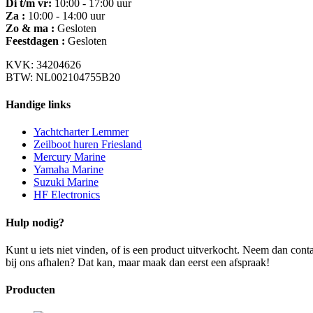
Di t/m vr:
10:00 - 17:00 uur
Za :
10:00 - 14:00 uur
Zo & ma :
Gesloten
Feestdagen :
Gesloten
KVK: 34204626
BTW: NL002104755B20
Handige links
Yachtcharter Lemmer
Zeilboot huren Friesland
Mercury Marine
Yamaha Marine
Suzuki Marine
HF Electronics
Hulp nodig?
Kunt u iets niet vinden, of is een product uitverkocht. Neem dan con
bij ons afhalen? Dat kan, maar maak dan eerst een afspraak!
Producten