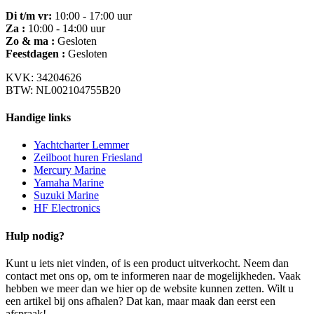
Di t/m vr:
10:00 - 17:00 uur
Za :
10:00 - 14:00 uur
Zo & ma :
Gesloten
Feestdagen :
Gesloten
KVK: 34204626
BTW: NL002104755B20
Handige links
Yachtcharter Lemmer
Zeilboot huren Friesland
Mercury Marine
Yamaha Marine
Suzuki Marine
HF Electronics
Hulp nodig?
Kunt u iets niet vinden, of is een product uitverkocht. Neem dan
contact met ons op, om te informeren naar de mogelijkheden. Vaak
hebben we meer dan we hier op de website kunnen zetten. Wilt u
een artikel bij ons afhalen? Dat kan, maar maak dan eerst een
afspraak!